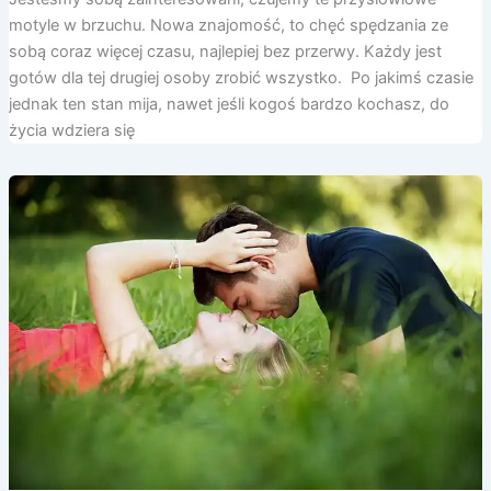
motyle w brzuchu. Nowa znajomość, to chęć spędzania ze
sobą coraz więcej czasu, najlepiej bez przerwy. Każdy jest
gotów dla tej drugiej osoby zrobić wszystko. Po jakimś czasie
jednak ten stan mija, nawet jeśli kogoś bardzo kochasz, do
życia wdziera się