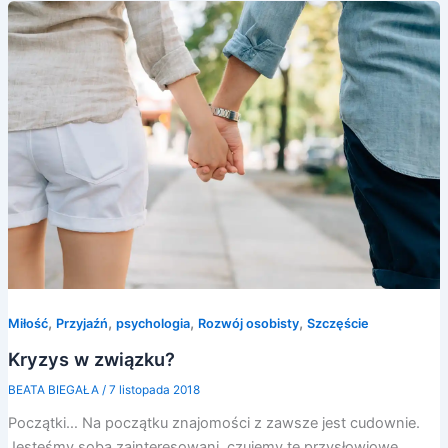
,
,
,
,
Miłość
Przyjaźń
psychologia
Rozwój osobisty
Szczęście
Kryzys w związku?
BEATA BIEGAŁA
/
7 listopada 2018
Początki… Na początku znajomości z zawsze jest cudownie.
Jesteśmy sobą zainteresowani, czujemy te przysłowiowe