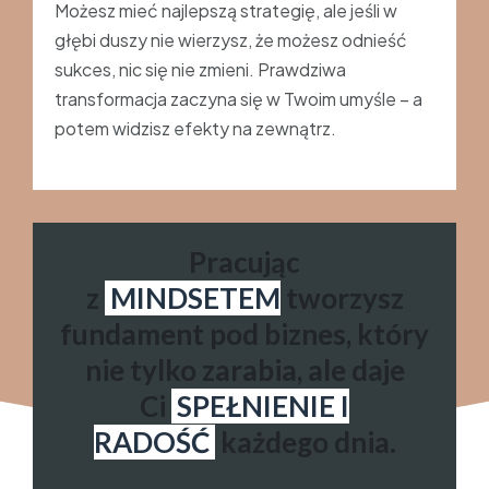
Możesz mieć najlepszą strategię, ale jeśli w
głębi duszy nie wierzysz, że możesz odnieść
sukces, nic się nie zmieni. Prawdziwa
transformacja zaczyna się w Twoim umyśle – a
potem widzisz efekty na zewnątrz.
Pracując
z
MINDSETEM
tworzysz
fundament pod biznes, który
nie tylko zarabia, ale daje
Ci
SPEŁNIENIE I
RADOŚĆ
każdego dnia.