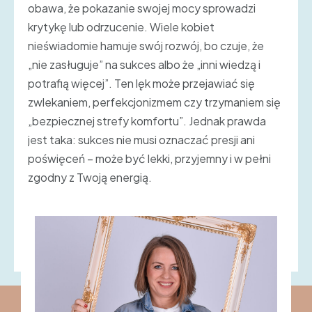
obawa, że pokazanie swojej mocy sprowadzi
krytykę lub odrzucenie. Wiele kobiet
nieświadomie hamuje swój rozwój, bo czuje, że
„nie zasługuje” na sukces albo że „inni wiedzą i
potrafią więcej”. Ten lęk może przejawiać się
zwlekaniem, perfekcjonizmem czy trzymaniem się
„bezpiecznej strefy komfortu”. Jednak prawda
jest taka: sukces nie musi oznaczać presji ani
poświęceń – może być lekki, przyjemny i w pełni
zgodny z Twoją energią.