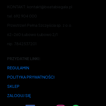
KONTAKT: kontakt@beatabiegala.pl
tel. 692 904 000
Przestrzeń Pełna Szczęścia sp. z o.o.
62-260 Łubowo Łubowo 2/1
nip. 7842537201
PRZYDATNE LINKI:
REGULAMIN
POLITYKA PRYWATNOŚCI
SKLEP
ZALOGUJ SIĘ