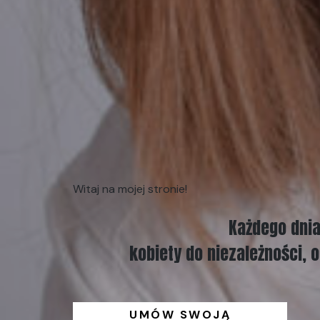
Witaj na mojej stronie!
Każdego dni
kobiety do niezależności, 
UMÓW SWOJĄ