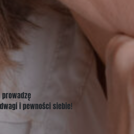
a prowadzę
odwagi i pewności siebie!