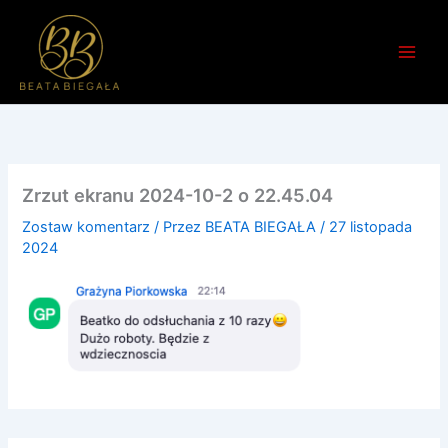
Przejdź
do
treści
Zrzut ekranu 2024-10-2 o 22.45.04
Zostaw komentarz
/ Przez
BEATA BIEGAŁA
/
27 listopada
2024