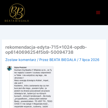
Przejdź
do
treści
rekomendacja-edyta-715×1024-opdb-
op6140696254f5b9-50094738
Zostaw komentarz
/ Przez
BEATA BIEGAŁA
/
7 lipca 2026