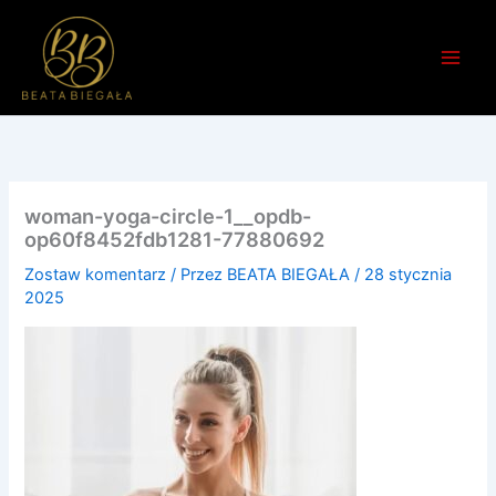
Przejdź
do
treści
woman-yoga-circle-1__opdb-
op60f8452fdb1281-77880692
Zostaw komentarz
/ Przez
BEATA BIEGAŁA
/
28 stycznia
2025