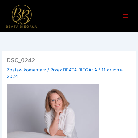
Przejdź
do
treści
DSC_0242
Zostaw komentarz
/ Przez
BEATA BIEGAŁA
/
11 grudnia
2024