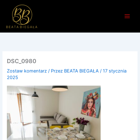
Przejdź
do
treści
DSC_0980
Zostaw komentarz
/ Przez
BEATA BIEGAŁA
/
17 stycznia
2025