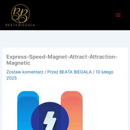
Przejdź
do
treści
Express-Speed-Magnet-Attract-Attraction-
Magnetic
Zostaw komentarz
/ Przez
BEATA BIEGAŁA
/
10 lutego
2025