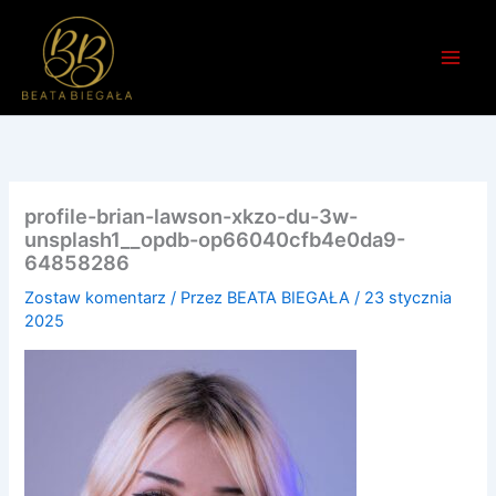
Przejdź
do
treści
profile-brian-lawson-xkzo-du-3w-
unsplash1__opdb-op66040cfb4e0da9-
64858286
Zostaw komentarz
/ Przez
BEATA BIEGAŁA
/
23 stycznia
2025