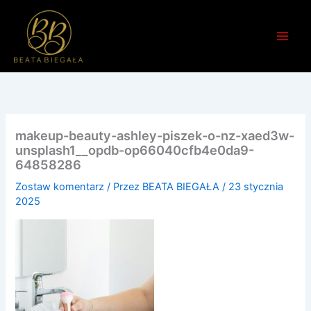
Przejdź
do
treści
makeup-beauty-ashley-piszek-o-nz-xaed3w-
unsplash1__opdb-op66040cfb4e0da9-
64858286
Zostaw komentarz
/ Przez
BEATA BIEGAŁA
/
23 stycznia
2025