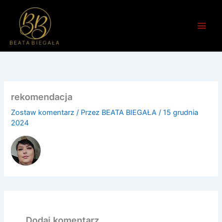
Przejdź
do
treści
rekomendacja
Zostaw komentarz
/ Przez
BEATA BIEGAŁA
/
15 grudnia
2024
Dodaj komentarz