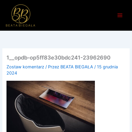
Przejdź
do
treści
1__opdb-op5ff83e30bdc241-23962690
Zostaw komentarz
/ Przez
BEATA BIEGAŁA
/
15 grudnia
2024