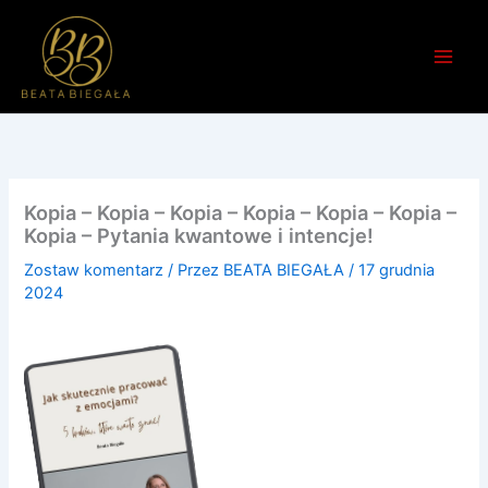
Przejdź
do
treści
Kopia – Kopia – Kopia – Kopia – Kopia – Kopia –
Kopia – Pytania kwantowe i intencje!
Zostaw komentarz
/ Przez
BEATA BIEGAŁA
/
17 grudnia
2024