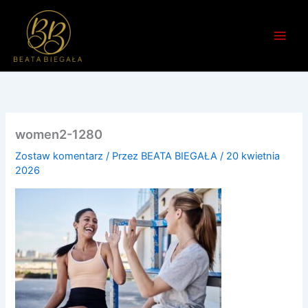
Przejdź
do
treści
women2-1280
Zostaw komentarz
/ Przez
BEATA BIEGAŁA
/
20 kwietnia
2026