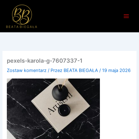
Przejdź
do
treści
pexels-karola-g-7607337-1
Zostaw komentarz
/ Przez
BEATA BIEGAŁA
/
19 maja 2026