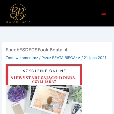
Przejdź
do
treści
FacebFSDFDSFook Beata-4
Zostaw komentarz
/ Przez
BEATA BIEGAŁA
/
21 lipca 2021