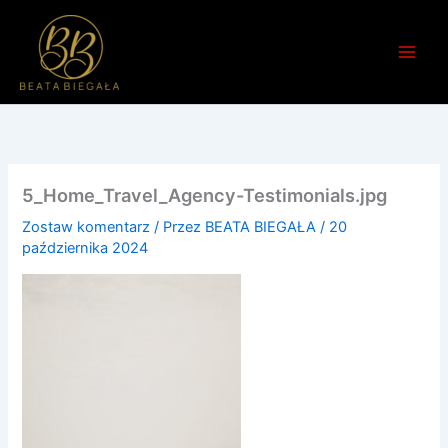
Przejdź
do
treści
5_Home_Travel_Agency-Testimonials.jpg
Zostaw komentarz
/ Przez
BEATA BIEGAŁA
/
20
października 2024