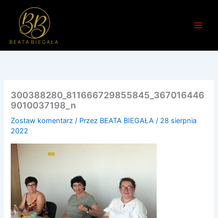
Przejdź
do
treści
300388280_811666729855845_367016446
9010037198_n
Zostaw komentarz
/ Przez
BEATA BIEGAŁA
/
28 sierpnia
2022