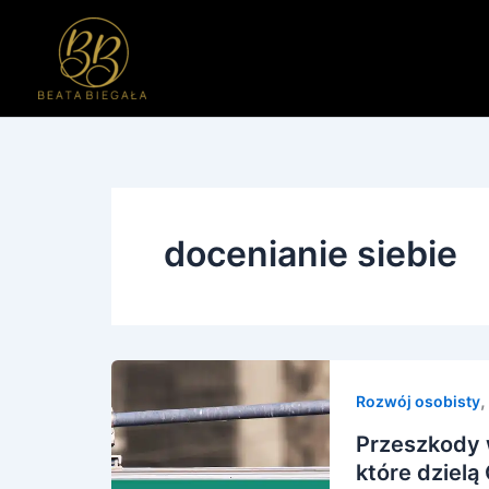
Przejdź
do
treści
docenianie siebie
Rozwój osobisty
Przeszkody w
które dzielą