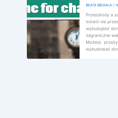
BEATA BIEGAŁA
/
1
Przeszkody a sz
mówić nie przes
wybudujesz dom,
zagraniczne wak
Możesz przeżyć
wybudować dom