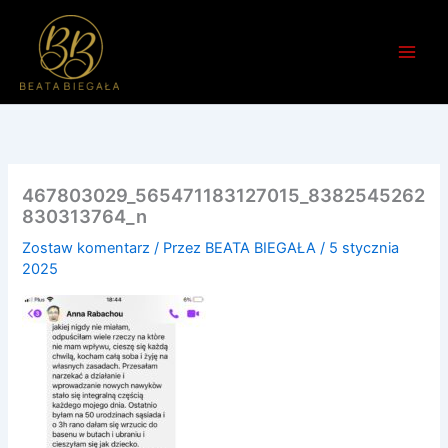
Przejdź
do
treści
467803029_565471183127015_8382545262
830313764_n
Zostaw komentarz
/ Przez
BEATA BIEGAŁA
/
5 stycznia
2025