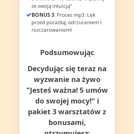
ze swoją intuicją”
BONUS 3
:
Proces mp3: Lęk
przed porażką, odrzuceniem i
rozczarowaniem!
Podsumowując
Decydując się teraz na
wyzwanie na żywo
"Jesteś ważna! 5 umów
do swojej mocy!" i
pakiet 3 warsztatów z
bonusami,
otrzymujesz: