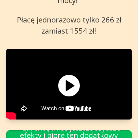
mocy!”
Płacę jednorazowo tylko 266 zł
zamiast 1554 zł!
Tak, chcę mieć jeszcze szybsze
efekty i biorę ten dodatkowy