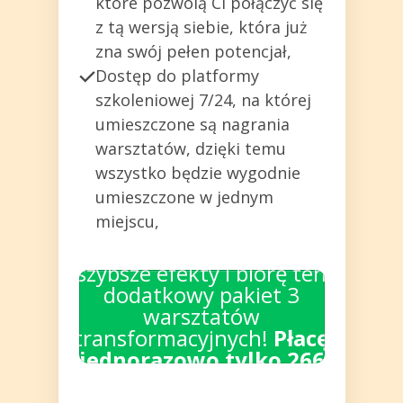
które pozwolą Ci połączyć się
z tą wersją siebie, która już
zna swój pełen potencjał,
Dostęp do platformy
szkoleniowej 7/24, na której
umieszczone są nagrania
warsztatów, dzięki temu
wszystko będzie wygodnie
umieszczone w jednym
miejscu,
Tak, chcę mieć jeszcze
szybsze efekty i biorę ten
dodatkowy pakiet 3
warsztatów
transformacyjnych!
Płacę
jednorazowo tylko 266
zł zamiast 1554 zł!