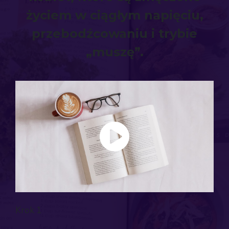
życiem w ciągłym napięciu,
przebodźcowaniu i trybie
„muszę”.
Krok 1