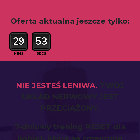
Oferta aktualna jeszcze tylko:
29
51
MINS
SECS
NIE JESTEŚ LENIWA.
TWÓJ
UKŁAD NERWOWY JEST
PRZECIĄŻONY.
7-dniowy trening RESET dla
kobiet, które są zmęczone