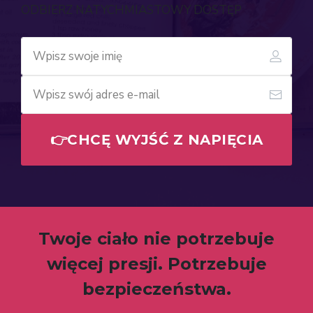
ODBIERZ NATYCHMIASTOWY DOSTĘP
👉CHCĘ WYJŚĆ Z NAPIĘCIA
Twoje ciało nie potrzebuje
więcej presji. Potrzebuje
bezpieczeństwa.